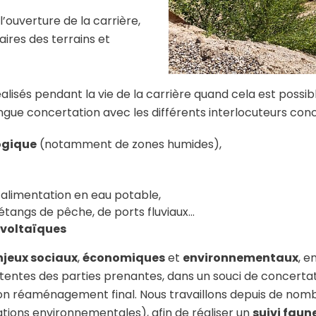
’ouverture de la carrière,
aires des terrains et
alisés pendant la vie de la carrière quand cela est possible
ongue concertation avec les différents interlocuteurs con
logique
(notamment de zones humides),
 l’alimentation en eau potable,
'étangs de pêche, de ports fluviaux…
voltaïques
njeux sociaux
,
économiques
et
environnementaux
, 
tentes des parties prenantes, dans un souci de concertat
à son réaménagement final. Nous travaillons depuis de no
iations environnementales), afin de réaliser un
suivi faun